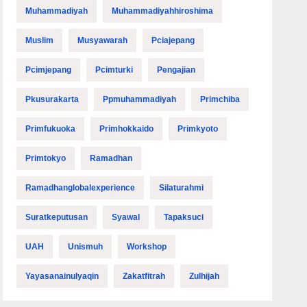
Muhammadiyah
Muhammadiyahhiroshima
Muslim
Musyawarah
Pciajepang
Pcimjepang
Pcimturki
Pengajian
Pkusurakarta
Ppmuhammadiyah
Primchiba
Primfukuoka
Primhokkaido
Primkyoto
Primtokyo
Ramadhan
Ramadhanglobalexperience
Silaturahmi
Suratkeputusan
Syawal
Tapaksuci
UAH
Unismuh
Workshop
Yayasanainulyaqin
Zakatfitrah
Zulhijah