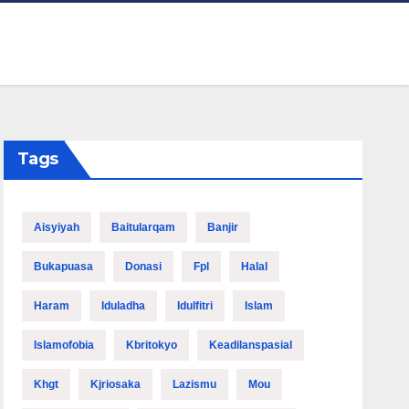
Tags
Aisyiyah
Baitularqam
Banjir
Bukapuasa
Donasi
Fpl
Halal
Haram
Iduladha
Idulfitri
Islam
Islamofobia
Kbritokyo
Keadilanspasial
Khgt
Kjriosaka
Lazismu
Mou