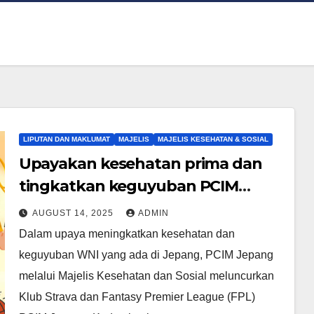
LIPUTAN DAN MAKLUMAT
MAJELIS
MAJELIS KESEHATAN & SOSIAL
Upayakan kesehatan prima dan
tingkatkan keguyuban PCIM
Jepang adakan Klub Strava dan
AUGUST 14, 2025
ADMIN
Fantasy Premier League (FPL)
Dalam upaya meningkatkan kesehatan dan
keguyuban WNI yang ada di Jepang, PCIM Jepang
melalui Majelis Kesehatan dan Sosial meluncurkan
Klub Strava dan Fantasy Premier League (FPL)