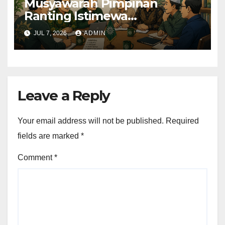
Musyawarah Pimpinan
Ranting Istimewa
Muhammadiyah Kyoto Resmi
JUL 7, 2026
ADMIN
Bentuk Kepengurusan
Periode 2026–2028
Leave a Reply
Your email address will not be published.
Required
fields are marked
*
Comment
*