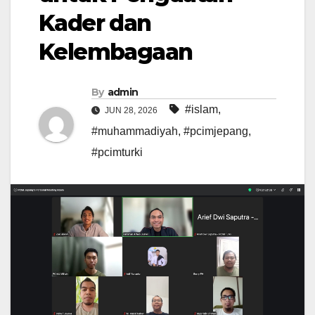
Kader dan
Kelembagaan
By
admin
#islam
,
JUN 28, 2026
#muhammadiyah
,
#pcimjepang
,
#pcimturki