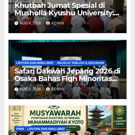
Khutbah Jumat Spesial di
Musholla Kyushu University:
Nikmat Ditutupinya Aib
AUG 4, 2026
ADMIN
LIPUTAN DAN MAKLUMAT
MAJELIS TABLIGH & KEILMUAN
Safari Dakwah Jepang 2026 di
Osaka Bahas Fiqh Minoritas
bagi Muslim Indonesia di
AUG 3, 2026
ADMIN
Jepang
PRIM
LIPUTAN DAN MAKLUMAT