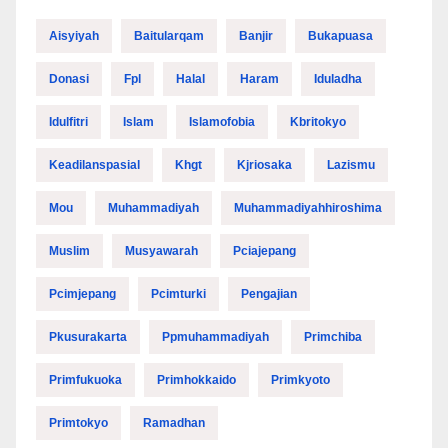
Aisyiyah
Baitularqam
Banjir
Bukapuasa
Donasi
Fpl
Halal
Haram
Iduladha
Idulfitri
Islam
Islamofobia
Kbritokyo
Keadilanspasial
Khgt
Kjriosaka
Lazismu
Mou
Muhammadiyah
Muhammadiyahhiroshima
Muslim
Musyawarah
Pciajepang
Pcimjepang
Pcimturki
Pengajian
Pkusurakarta
Ppmuhammadiyah
Primchiba
Primfukuoka
Primhokkaido
Primkyoto
Primtokyo
Ramadhan