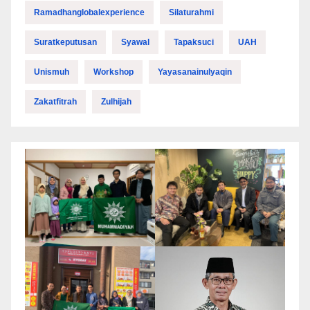
Ramadhanglobalexperience
Silaturahmi
Suratkeputusan
Syawal
Tapaksuci
UAH
Unismuh
Workshop
Yayasanainulyaqin
Zakatfitrah
Zulhijah