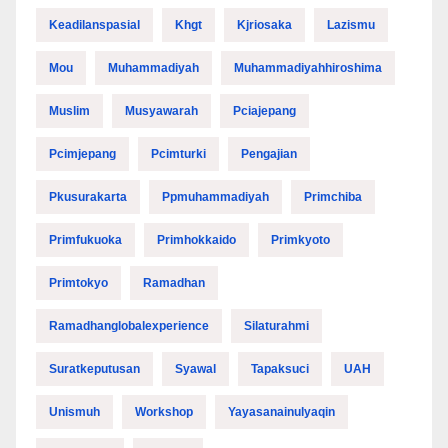
Keadilanspasial
Khgt
Kjriosaka
Lazismu
Mou
Muhammadiyah
Muhammadiyahhiroshima
Muslim
Musyawarah
Pciajepang
Pcimjepang
Pcimturki
Pengajian
Pkusurakarta
Ppmuhammadiyah
Primchiba
Primfukuoka
Primhokkaido
Primkyoto
Primtokyo
Ramadhan
Ramadhanglobalexperience
Silaturahmi
Suratkeputusan
Syawal
Tapaksuci
UAH
Unismuh
Workshop
Yayasanainulyaqin