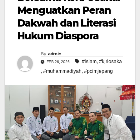
Menguatkan Peran
Dakwah dan Literasi
Hukum Diaspora
By
admin
#islam
,
#kjriosaka
FEB 26, 2026
,
#muhammadiyah
,
#pcimjepang