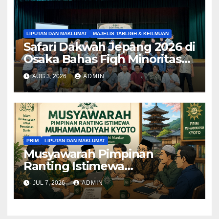
LIPUTAN DAN MAKLUMAT
MAJELIS TABLIGH & KEILMUAN
Safari Dakwah Jepang 2026 di
Osaka Bahas Fiqh Minoritas
bagi Muslim Indonesia di
AUG 3, 2026
ADMIN
Jepang
PRIM
LIPUTAN DAN MAKLUMAT
Musyawarah Pimpinan
Ranting Istimewa
Muhammadiyah Kyoto Resmi
JUL 7, 2026
ADMIN
Bentuk Kepengurusan
Periode 2026–2028