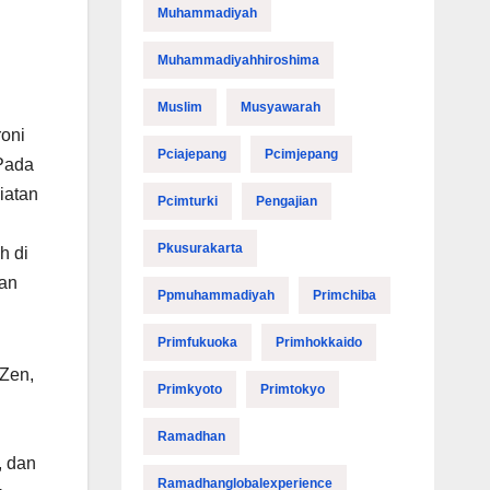
Muhammadiyah
Muhammadiyahhiroshima
Muslim
Musyawarah
roni
Pciajepang
Pcimjepang
 Pada
iatan
Pcimturki
Pengajian
Pkusurakarta
h di
dan
Ppmuhammadiyah
Primchiba
Primfukuoka
Primhokkaido
 Zen,
Primkyoto
Primtokyo
Ramadhan
, dan
Ramadhanglobalexperience