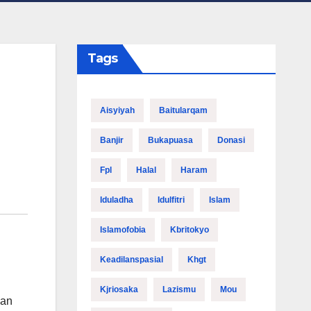
Tags
Aisyiyah
Baitularqam
Banjir
Bukapuasa
Donasi
Fpl
Halal
Haram
Iduladha
Idulfitri
Islam
Islamofobia
Kbritokyo
Keadilanspasial
Khgt
Kjriosaka
Lazismu
Mou
gan