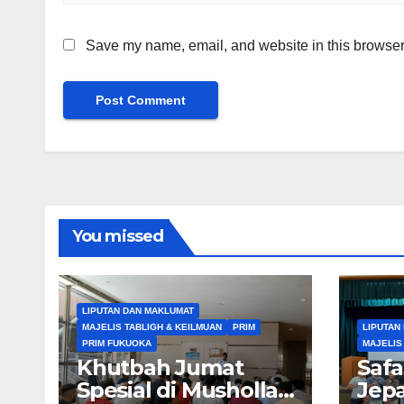
Save my name, email, and website in this browser 
You missed
LIPUTAN DAN MAKLUMAT
MAJELIS TABLIGH & KEILMUAN
PRIM
LIPUTAN
PRIM FUKUOKA
MAJELIS
Khutbah Jumat
Safa
Spesial di Musholla
Jepa