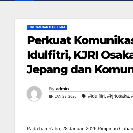
LIPUTAN DAN MAKLUMAT
Perkuat Komunika
Idulfitri, KJRI Os
Jepang dan Komuni
By
admin
#idulfitri
,
#kjriosaka
,
JAN 29, 2026
Pada hari Rabu, 28 Januari 2026 Pimpinan Cab