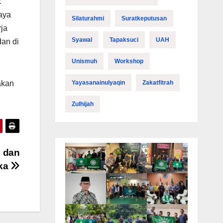
k
aya
Silaturahmi
Suratkeputusan
rja
Syawal
Tapaksuci
UAH
an di
Unismuh
Workshop
Yayasanainulyaqin
Zakatfitrah
akan
Zulhijah
 dan
ka