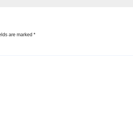
ang
Bentuk
Kepengurusan
Periode 2026–2
elds are marked
*