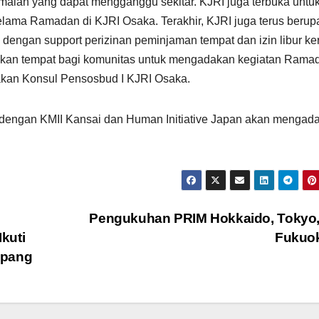
maian yang dapat mengganggu sekitar. KJRI juga terbuka untu
ama Ramadan di KJRI Osaka. Terakhir, KJRI juga terus berup
dengan support perizinan peminjaman tempat dan izin libur ke
iakan tempat bagi komunitas untuk mengadakan kegiatan Ramad
akan Konsul Pensosbud I KJRI Osaka.
dengan KMII Kansai dan Human Initiative Japan akan mengad
Pengukuhan PRIM Hokkaido, Tokyo,
kuti
Fukuo
epang