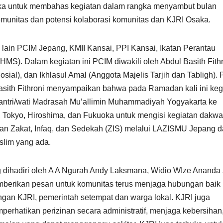
aka untuk membahas kegiatan dalam rangka menyambut bulan
omunitas dan potensi kolaborasi komunitas dan KJRI Osaka.
a lain PCIM Jepang, KMII Kansai, PPI Kansai, Ikatan Perantau
HMS). Dalam kegiatan ini PCIM diwakili oleh Abdul Basith Fith
ial), dan Ikhlasul Amal (Anggota Majelis Tarjih dan Tabligh).
asith Fithroni menyampaikan bahwa pada Ramadan kali ini keg
antri/wati Madrasah Mu’allimin Muhammadiyah Yogyakarta ke
a, Tokyo, Hiroshima, dan Fukuoka untuk mengisi kegiatan dakwa
an Zakat, Infaq, dan Sedekah (ZIS) melalui LAZISMU Jepang 
slim yang ada.
 dihadiri oleh A A Ngurah Andy Laksmana, Widio WIze Ananda
erikan pesan untuk komunitas terus menjaga hubungan baik
gan KJRI, pemerintah setempat dan warga lokal. KJRI juga
perhatikan perizinan secara administratif, menjaga kebersihan