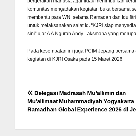
pergerakan manusia agar tidak menimbulkan kera
komunitas mengadakan kegiatan buka bersama sel
membantu para WNI selama Ramadan dan Idulfitri 
untuk melaksanakan salat Id. “KJRI siap menyed
sini” ujar A A Ngurah Andy Laksmana yang merup
Pada kesempatan ini juga PCIM Jepang bersama 
kegiatan di KJRI Osaka pada 15 Maret 2026.
Post
Delegasi Madrasah Mu’allimin dan
Mu’allimaat Muhammadiyah Yogyakarta I
navigation
Ramadhan Global Experience 2026 di J