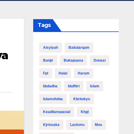
Tags
Aisyiyah
Baitularqam
va
Banjir
Bukapuasa
Donasi
Fpl
Halal
Haram
Iduladha
Idulfitri
Islam
Islamofobia
Kbritokyo
Keadilanspasial
Khgt
Kjriosaka
Lazismu
Mou