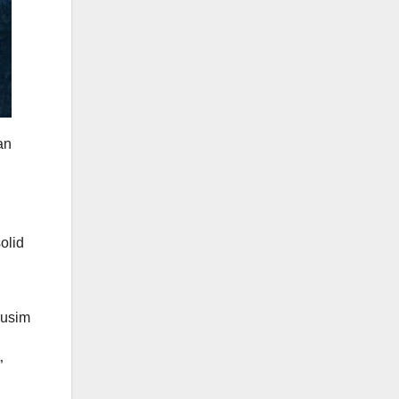
an
olid
musim
”