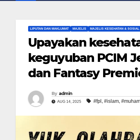
LIPUTAN DAN MAKLUMAT
MAJELIS
MAJELIS KESEHATAN & SOSIAL
Upayakan kesehata
keguyuban PCIM Je
dan Fantasy Premi
By
admin
#fpl
,
#islam
,
#muham
AUG 14, 2025