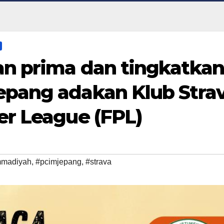
n prima dan tingkatkan
pang adakan Klub Stra
er League (FPL)
madiyah
,
#pcimjepang
,
#strava