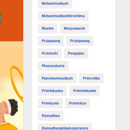
Muhammadiyah
Muhammadiyahhiroshima
Muslim
Musyawarah
Pciajepang
Pcimjepang
Pcimturki
Pengajian
Pkusurakarta
Ppmuhammadiyah
Primchiba
Primfukuoka
Primhokkaido
Primkyoto
Primtokyo
Ramadhan
Ramadhanglobalexperience