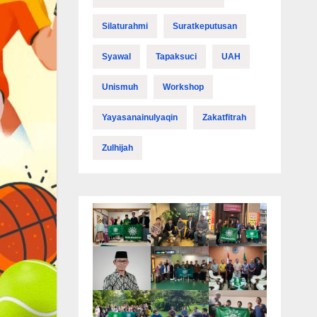
Silaturahmi
Suratkeputusan
Syawal
Tapaksuci
UAH
Unismuh
Workshop
Yayasanainulyaqin
Zakatfitrah
Zulhijah