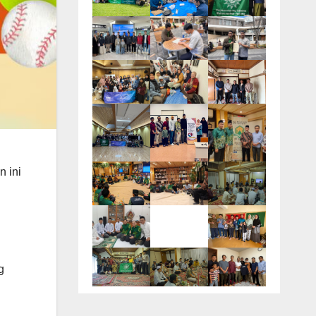
 ini
g